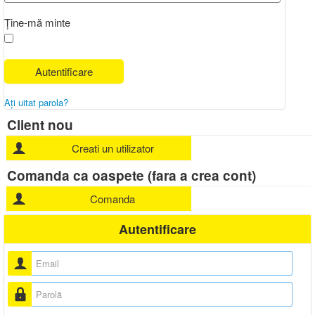
AUTENTIFICARE
Ține-mă minte
Autentificare
Aţi uitat parola?
Client nou
Creati un utilizator
Comanda ca oaspete (fara a crea cont)
Comanda
Autentificare
Nume utilizator
Parolă