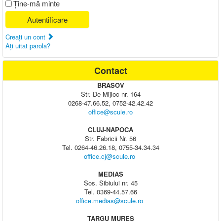
Ţine-mă minte
Autentificare
Creaţi un cont
Aţi uitat parola?
Contact
BRASOV
Str. De Mijloc nr. 164
0268-47.66.52, 0752-42.42.42
office@scule.ro
CLUJ-NAPOCA
Str. Fabricii Nr. 56
Tel. 0264-46.26.18, 0755-34.34.34
office.cj@scule.ro
MEDIAS
Sos. Sibiului nr. 45
Tel. 0369-44.57.66
office.medias@scule.ro
TARGU MURES