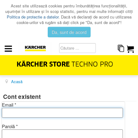
Acest site utilizează cookies pentru îmbunătăţirea funcţionalităţii,
uşurinţei în utilizare şi în scop statistic, pentru mai multe informaţii citiţi
Politica de protectie a datelor
. Dacă vă declaraţi de acord cu utilizarea
cookie-urilor vă rugăm să daţi click pe "Da, sunt de acord"!
Da, sunt de acord
Acasă
HOME & GARDEN
PROFESSIONAL
Cont existent
PROMOTII
Email
*
CATALOAGE
SERVICE
Parolă
*
CONTACT