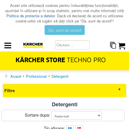
Acest site utilizează cookies pentru îmbunătăţirea funcţionalităţii,
uşurinţei în utilizare şi în scop statistic, pentru mai multe informaţii citiţi
Politica de protectie a datelor
. Dacă vă declaraţi de acord cu utilizarea
cookie-urilor vă rugăm să daţi click pe "Da, sunt de acord"!
Da, sunt de acord
Acasă
Professional
Detergenti
HOME & GARDEN
PROFESSIONAL
Filtre
PROMOTII
Detergenti
CATALOAGE
Elimina filtrele
Sortare dupa:
SERVICE
Preț
CONTACT
Tip afisare: