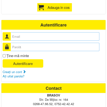
Adauga in cos
Autentificare
Nume utilizator
Parolă
Ţine-mă minte
Autentificare
Creaţi un cont
Aţi uitat parola?
Contact
BRASOV
Str. De Mijloc nr. 164
0268-47.66.52, 0752-42.42.42