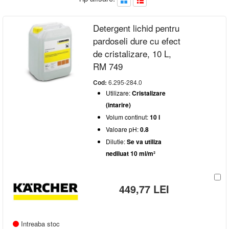
-
AUTENTIFICARE
Brand
Detergent lichid pentru
KARCHER
(1)
Tip
pardoseli dure cu efect
Lichid
(1)
de cristalizare, 10 L,
Utilizare
RM 749
Dezinfectant
(6)
Volum continut
Cod:
6.295-284.0
Auto, Moto, Bike
(27)
Utilizare:
Cristalizare
Bai, Toalete, Sanitare
(17)
10 l
(1)
(intarire)
pH
Covoare, Tapiterii
(10)
Lemn, Pardoseli lemn
(14)
Volum continut:
10 l
Acid
(1)
Piatra, Fatade, Pardoseli dure
(46)
Valoare pH:
0.8
Plastic
(3)
Dilutie:
Se va utiliza
Piese industriale
(16)
nediluat 10 ml/m²
Rezervoare, Containere
(29)
Sticla, Geamuri
(3)
Antispumant
(1)
449,77 LEI
Dedurizare apa
(4)
Cristalizare (intarire)
(1)
Fosfatare
(1)
Intreaba stoc