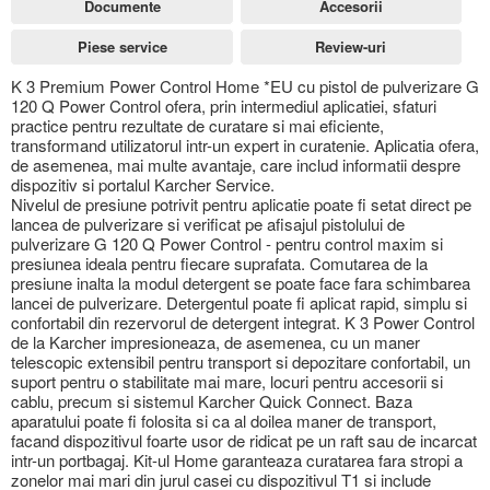
Documente
Accesorii
Piese service
Review-uri
K 3 Premium Power Control Home *EU cu pistol de pulverizare G
120 Q Power Control ofera, prin intermediul aplicatiei, sfaturi
practice pentru rezultate de curatare si mai eficiente,
transformand utilizatorul intr-un expert in curatenie. Aplicatia ofera,
de asemenea, mai multe avantaje, care includ informatii despre
dispozitiv si portalul Karcher Service.
Nivelul de presiune potrivit pentru aplicatie poate fi setat direct pe
lancea de pulverizare si verificat pe afisajul pistolului de
pulverizare G 120 Q Power Control - pentru control maxim si
presiunea ideala pentru fiecare suprafata. Comutarea de la
presiune inalta la modul detergent se poate face fara schimbarea
lancei de pulverizare. Detergentul poate fi aplicat rapid, simplu si
confortabil din rezervorul de detergent integrat. K 3 Power Control
de la Karcher impresioneaza, de asemenea, cu un maner
telescopic extensibil pentru transport si depozitare confortabil, un
suport pentru o stabilitate mai mare, locuri pentru accesorii si
cablu, precum si sistemul Karcher Quick Connect. Baza
aparatului poate fi folosita si ca al doilea maner de transport,
facand dispozitivul foarte usor de ridicat pe un raft sau de incarcat
intr-un portbagaj. Kit-ul Home garanteaza curatarea fara stropi a
zonelor mai mari din jurul casei cu dispozitivul T1 si include