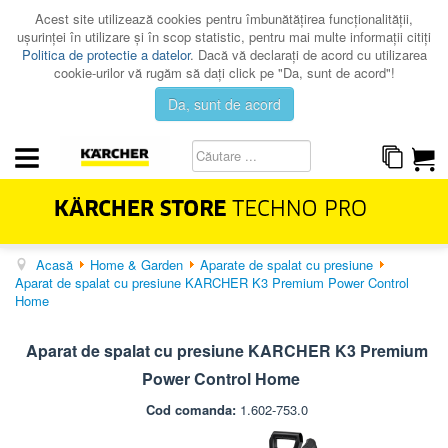
Acest site utilizează cookies pentru îmbunătăţirea funcţionalităţii,
uşurinţei în utilizare şi în scop statistic, pentru mai multe informaţii citiţi
Politica de protectie a datelor
. Dacă vă declaraţi de acord cu utilizarea
cookie-urilor vă rugăm să daţi click pe "Da, sunt de acord"!
Da, sunt de acord
Acasă
Home & Garden
Aparate de spalat cu presiune
HOME & GARDEN
Aparat de spalat cu presiune KARCHER K3 Premium Power Control
PROFESSIONAL
Home
PROMOTII
Aparat de spalat cu presiune KARCHER K3 Premium
CATALOAGE
Power Control Home
SERVICE
Cod comanda:
1.602-753.0
CONTACT