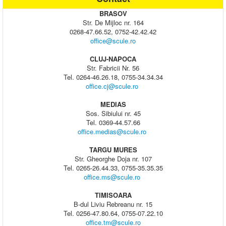
BRASOV
Str. De Mijloc nr. 164
0268-47.66.52, 0752-42.42.42
office@scule.ro
CLUJ-NAPOCA
Str. Fabricii Nr. 56
Tel. 0264-46.26.18, 0755-34.34.34
office.cj@scule.ro
MEDIAS
Sos. Sibiului nr. 45
Tel. 0369-44.57.66
office.medias@scule.ro
TARGU MURES
Str. Gheorghe Doja nr. 107
Tel. 0265-26.44.33, 0755-35.35.35
office.ms@scule.ro
TIMISOARA
B-dul Liviu Rebreanu nr. 15
Tel. 0256-47.80.64, 0755-07.22.10
office.tm@scule.ro