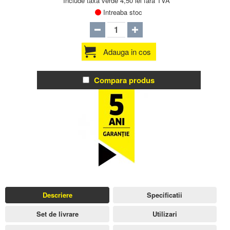
Include taxa verde 4,50 lei fara TVA
Intreaba stoc
Adauga in cos
Compara produs
Descriere
Specificatii
Set de livrare
Utilizari