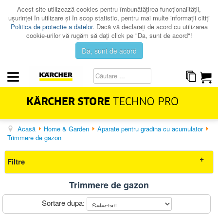
Acest site utilizează cookies pentru îmbunătăţirea funcţionalităţii,
uşurinţei în utilizare şi în scop statistic, pentru mai multe informaţii citiţi
Politica de protectie a datelor
. Dacă vă declaraţi de acord cu utilizarea
cookie-urilor vă rugăm să daţi click pe "Da, sunt de acord"!
Da, sunt de acord
Acasă
Home & Garden
Aparate pentru gradina cu acumulator
HOME & GARDEN
Trimmere de gazon
PROFESSIONAL
Filtre
PROMOTII
CATALOAGE
Trimmere de gazon
Elimina filtrele
SERVICE
Sortare dupa:
CONTACT
Preț