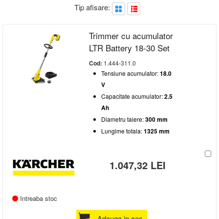
Tip afisare:
AUTENTIFICARE
-
Capacitate acumulator
Trimmer cu acumulator
2.5 Ah
(3)
Tensiune acumulator
LTR Battery 18-30 Set
18.0 V
(2)
Cod:
1.444-311.0
Diametru taiere
36.0 V
(1)
Tensiune acumulator:
18.0
250 mm
(1)
V
Lungime totala
300 mm
(1)
Capacitate acumulator:
2.5
330 mm
(1)
Peste 500 mm
(3)
Ah
Diametru taiere:
300 mm
Lungime totala:
1325 mm
1.047,32 LEI
Intreaba stoc
Adauga in cos