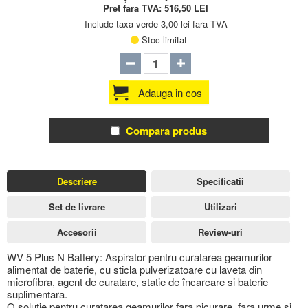
Pret fara TVA:
516,50
LEI
Include taxa verde 3,00 lei fara TVA
Stoc limitat
Adauga in cos
Compara produs
Descriere
Specificatii
Set de livrare
Utilizari
Accesorii
Review-uri
WV 5 Plus N Battery: Aspirator pentru curatarea geamurilor
alimentat de baterie, cu sticla pulverizatoare cu laveta din
microfibra, agent de curatare, statie de încarcare si baterie
suplimentara.
O solutie pentru curatarea geamurilor fara picurare, fara urme si