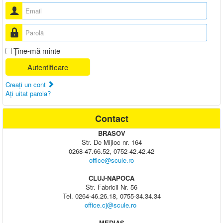
Nume utilizator
Parolă
Ţine-mă minte
Autentificare
Creaţi un cont
Aţi uitat parola?
Contact
BRASOV
Str. De Mijloc nr. 164
0268-47.66.52, 0752-42.42.42
office@scule.ro
CLUJ-NAPOCA
Str. Fabricii Nr. 56
Tel. 0264-46.26.18, 0755-34.34.34
office.cj@scule.ro
MEDIAS