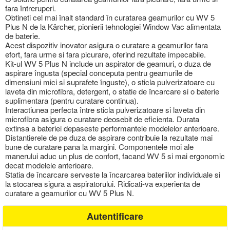
fara întreruperi.
Obtineti cel mai înalt standard în curatarea geamurilor cu WV 5
Plus N de la Kärcher, pionierii tehnologiei Window Vac alimentata
de baterie.
Acest dispozitiv inovator asigura o curatare a geamurilor fara
efort, fara urme si fara picurare, oferind rezultate impecabile.
Kit-ul WV 5 Plus N include un aspirator de geamuri, o duza de
aspirare îngusta (special conceputa pentru geamurile de
dimensiuni mici si suprafete înguste), o sticla pulverizatoare cu
laveta din microfibra, detergent, o statie de încarcare si o baterie
suplimentara (pentru curatare continua).
Interactiunea perfecta între sticla pulverizatoare si laveta din
microfibra asigura o curatare deosebit de eficienta. Durata
extinsa a bateriei depaseste performantele modelelor anterioare.
Distantierele de pe duza de aspirare contribuie la rezultate mai
bune de curatare pana la margini. Componentele moi ale
manerului aduc un plus de confort, facand WV 5 si mai ergonomic
decat modelele anterioare.
Statia de încarcare serveste la încarcarea bateriilor individuale si
la stocarea sigura a aspiratorului. Ridicati-va experienta de
curatare a geamurilor cu WV 5 Plus N.
Autentificare