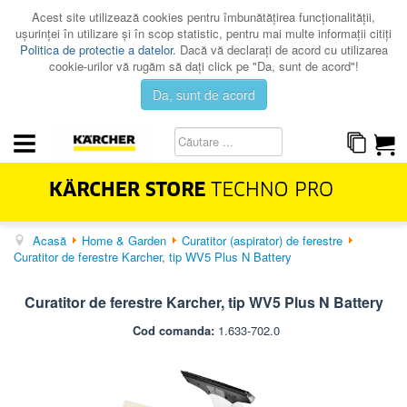
Acest site utilizează cookies pentru îmbunătăţirea funcţionalităţii,
uşurinţei în utilizare şi în scop statistic, pentru mai multe informaţii citiţi
Politica de protectie a datelor
. Dacă vă declaraţi de acord cu utilizarea
cookie-urilor vă rugăm să daţi click pe "Da, sunt de acord"!
Da, sunt de acord
Acasă
Home & Garden
Curatitor (aspirator) de ferestre
HOME & GARDEN
Curatitor de ferestre Karcher, tip WV5 Plus N Battery
PROFESSIONAL
Curatitor de ferestre Karcher, tip WV5 Plus N Battery
PROMOTII
Cod comanda:
1.633-702.0
CATALOAGE
SERVICE
CONTACT