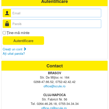
Autentificare
Nume utilizator
Parolă
Ţine-mă minte
Autentificare
Creaţi un cont
Aţi uitat parola?
Contact
BRASOV
Str. De Mijloc nr. 164
0268-47.66.52, 0752-42.42.42
office@scule.ro
CLUJ-NAPOCA
Str. Fabricii Nr. 56
Tel. 0264-46.26.18, 0755-34.34.34
office.cj@scule.ro