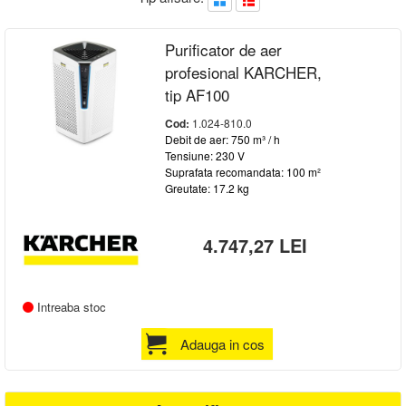
-
AUTENTIFICARE
Brand
Purificator de aer
KARCHER
(1)
profesional KARCHER,
tip AF100
Cod:
1.024-810.0
Debit de aer: 750 m³ / h
Tensiune: 230 V
Suprafata recomandata: 100 m²
Greutate: 17.2 kg
4.747,27 LEI
Intreaba stoc
Adauga in cos