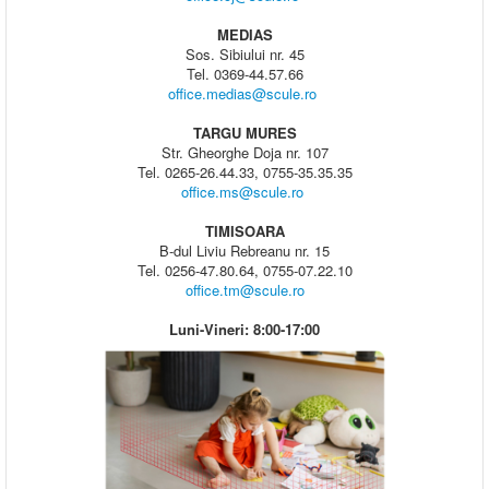
MEDIAS
Sos. Sibiului nr. 45
Tel. 0369-44.57.66
office.medias@scule.ro
TARGU MURES
Str. Gheorghe Doja nr. 107
Tel. 0265-26.44.33, 0755-35.35.35
office.ms@scule.ro
TIMISOARA
B-dul Liviu Rebreanu nr. 15
Tel. 0256-47.80.64, 0755-07.22.10
office.tm@scule.ro
Luni-Vineri: 8:00-17:00