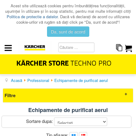
Acest site utilizează cookies pentru îmbunătăţirea funcţionalităţii,
uşurinţei în utilizare şi în scop statistic, pentru mai multe informaţii citiţi
Politica de protectie a datelor
. Dacă vă declaraţi de acord cu utilizarea
cookie-urilor vă rugăm să daţi click pe "Da, sunt de acord"!
Da, sunt de acord
Acasă
Professional
Echipamente de purificat aerul
HOME & GARDEN
PROFESSIONAL
Filtre
PROMOTII
Echipamente de purificat aerul
CATALOAGE
Elimina filtrele
Sortare dupa:
SERVICE
Preț
CONTACT
Tip afisare: