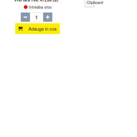
Pret fara TVA:
472,06
LEI
Intreaba stoc
Adauga in cos