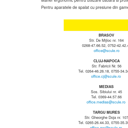
Maner ergonomic pentru utilizare usoara si protec
Pentru aparatele de spalat cu presiune din ga
BRASOV
Str. De Mijloc nr. 164
0268-47.66.52, 0752-42.42.
office@scule.ro
CLUJ-NAPOCA
Str. Fabricii Nr. 56
Tel. 0264-46.26.18, 0755-34.3
office.cj@scule.ro
MEDIAS
Sos. Sibiului nr. 45
Tel. 0369-44.57.66
office.medias@scule.ro
TARGU MURES
Str. Gheorghe Doja nr. 10
Tel. 0265-26.44.33, 0755-35.3
office.ms@scule.ro