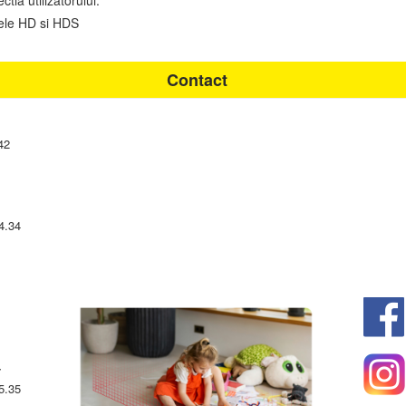
tia utilizatorului.
mele HD si HDS
Contact
42
4.34
7
5.35