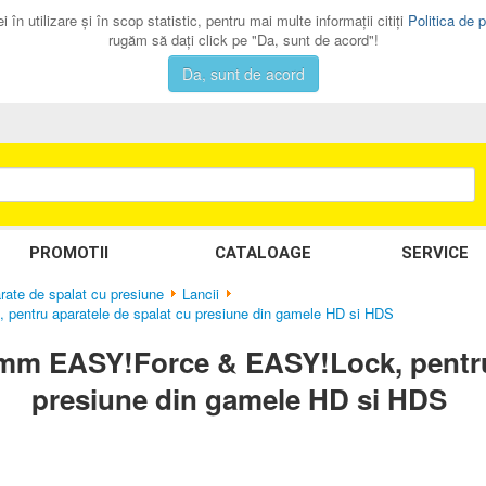
 în utilizare şi în scop statistic, pentru mai multe informaţii citiţi
Politica de p
rugăm să daţi click pe "Da, sunt de acord"!
Da, sunt de acord
PROMOTII
CATALOAGE
SERVICE
rate de spalat cu presiune
Lancii
entru aparatele de spalat cu presiune din gamele HD si HDS
 mm EASY!Force & EASY!Lock, pentru 
presiune din gamele HD si HDS