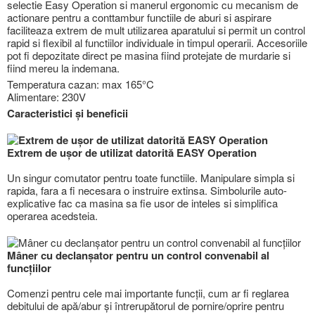
selectie Easy Operation si manerul ergonomic cu mecanism de
actionare pentru a conttambur functiile de aburi si aspirare
faciliteaza extrem de mult utilizarea aparatului si permit un control
rapid si flexibil al functiilor individuale in timpul operarii. Accesoriile
pot fi depozitate direct pe masina fiind protejate de murdarie si
fiind mereu la indemana.
Temperatura cazan: max 165°C
Alimentare: 230V
Caracteristici și beneficii
Extrem de ușor de utilizat datorită EASY Operation
Un singur comutator pentru toate functiile. Manipulare simpla si
rapida, fara a fi necesara o instruire extinsa. Simbolurile auto-
explicative fac ca masina sa fie usor de inteles si simplifica
operarea acedsteia.
Mâner cu declanșator pentru un control convenabil al
funcțiilor
Comenzi pentru cele mai importante funcții, cum ar fi reglarea
debitului de apă/abur și întrerupătorul de pornire/oprire pentru