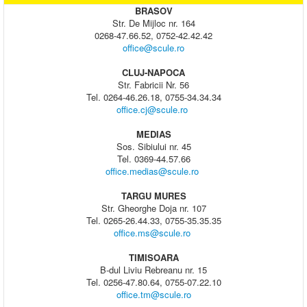
BRASOV
Str. De Mijloc nr. 164
0268-47.66.52, 0752-42.42.42
office@scule.ro
CLUJ-NAPOCA
Str. Fabricii Nr. 56
Tel. 0264-46.26.18, 0755-34.34.34
office.cj@scule.ro
MEDIAS
Sos. Sibiului nr. 45
Tel. 0369-44.57.66
office.medias@scule.ro
TARGU MURES
Str. Gheorghe Doja nr. 107
Tel. 0265-26.44.33, 0755-35.35.35
office.ms@scule.ro
TIMISOARA
B-dul Liviu Rebreanu nr. 15
Tel. 0256-47.80.64, 0755-07.22.10
office.tm@scule.ro