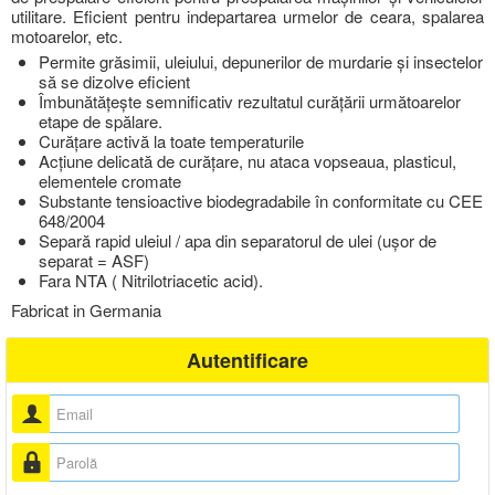
utilitare. Eficient pentru indepartarea urmelor de ceara, spalarea
motoarelor, etc.
Permite grăsimii, uleiului, depunerilor de murdarie și insectelor
să se dizolve eficient
Îmbunătățește semnificativ rezultatul curățării următoarelor
etape de spălare.
Curățare activă la toate temperaturile
Acțiune delicată de curățare, nu ataca vopseaua, plasticul,
elementele cromate
Substante tensioactive biodegradabile în conformitate cu CEE
648/2004
Separă rapid uleiul / apa din separatorul de ulei (ușor de
separat = ASF)
Fara NTA ( Nitrilotriacetic acid).
Fabricat in Germania
Autentificare
Nume utilizator
Parolă