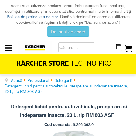
Acest site utilizează cookies pentru îmbunătăţirea funcţionalităţii,
uşurinţei în utilizare şi în scop statistic, pentru mai multe informaţii citiţi
Politica de protectie a datelor
. Dacă vă declaraţi de acord cu utilizarea
cookie-urilor vă rugăm să daţi click pe "Da, sunt de acord"!
Da, sunt de acord
Acasă
Professional
Detergenti
HOME & GARDEN
Detergent lichid pentru autovehicule, prespalare si indepartare insecte,
PROFESSIONAL
20 L, tip RM 803 ASF
PROMOTII
Detergent lichid pentru autovehicule, prespalare si
CATALOAGE
indepartare insecte, 20 L, tip RM 803 ASF
SERVICE
Cod comanda:
6.296-062.0
CONTACT