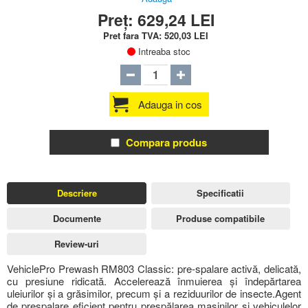
Preț:
629,24
LEI
Pret fara TVA:
520,03
LEI
Intreaba stoc
Adauga in cos
Compara produs
Descriere
Specificatii
Documente
Produse compatibile
Review-uri
VehiclePro Prewash RM803 Classic: pre-spalare activă, delicată,
cu presiune ridicată. Accelerează înmuierea și îndepărtarea
uleiurilor și a grăsimilor, precum și a reziduurilor de insecte.Agent
de prespalare eficient pentru prespălarea mașinilor și vehiculelor