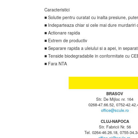
Caracteristici
■ Solutie pentru curatat cu inalta presiune, pute
■ Indeparteaza chiar si cele mai dure murdariri de
■ Actionare rapida
■ Extrem de productiv
■ Separare rapida a uleiului si a apei, in separat
■ Tenside biodegradabile in conformitate cu C
■ Fara NTA
BRASOV
Str. De Mijloc nr. 164
0268-47.66.52, 0752-42.42.
office@scule.ro
CLUJ-NAPOCA
Str. Fabricii Nr. 56
Tel. 0264-46.26.18, 0755-34.3
office.cj@scule.ro