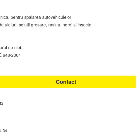
rnica, pentru spalarea autovehiculelor
 uleiuri, solutii gresare, rasina, noroi si insecte
orul de ulei.
EE 648/2004
Contact
42
4.34