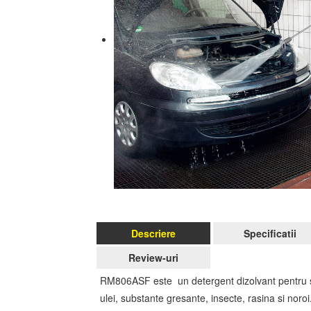
Descriere
Specificatii
Review-uri
RM806ASF este un detergent dizolvant pentru sp
ulei, substante gresante, insecte, rasina si noroi.