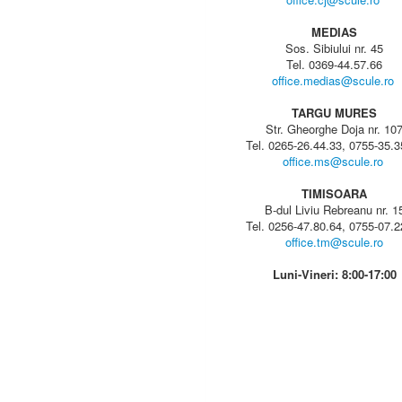
MEDIAS
Sos. Sibiului nr. 45
Tel. 0369-44.57.66
office.medias@scule.ro
TARGU MURES
Str. Gheorghe Doja nr. 10
Tel. 0265-26.44.33, 0755-35.3
office.ms@scule.ro
TIMISOARA
B-dul Liviu Rebreanu nr. 1
Tel. 0256-47.80.64, 0755-07.2
office.tm@scule.ro
Luni-Vineri: 8:00-17:00