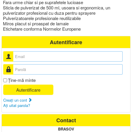
Fara urme chiar si pe suprafetele lucioase
Sticla de pulverizat de 500 ml, usoara si ergonomica, un
pulverizator profesional cu duza pentru sprayere
Pulverizatoarele profesionale reutilizabile
Miros placut si proaspat de lamaie
Etichetare conforma Normelor Europene
Autentificare
Nume utilizator
Parolă
Ţine-mă minte
Autentificare
Creaţi un cont
Aţi uitat parola?
Contact
BRASOV