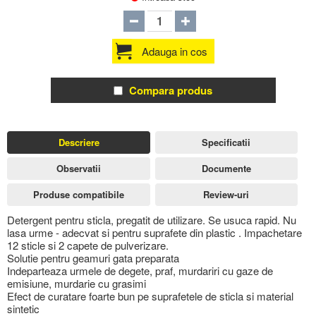
Adauga in cos
Compara produs
Descriere
Specificatii
Observatii
Documente
Produse compatibile
Review-uri
Detergent pentru sticla, pregatit de utilizare. Se usuca rapid. Nu
lasa urme - adecvat si pentru suprafete din plastic . Impachetare
12 sticle si 2 capete de pulverizare.
Solutie pentru geamuri gata preparata
Indeparteaza urmele de degete, praf, murdariri cu gaze de
emisiune, murdarie cu grasimi
Efect de curatare foarte bun pe suprafetele de sticla si material
sintetic