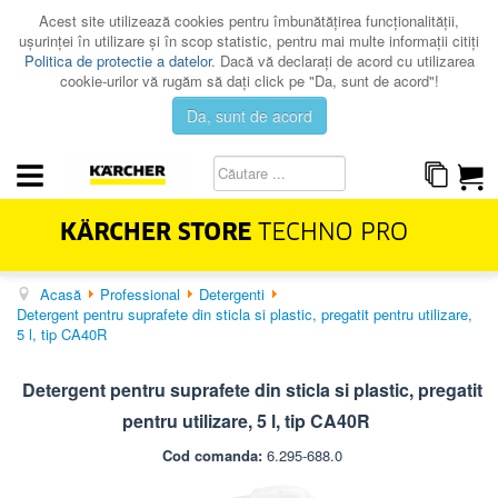
Acest site utilizează cookies pentru îmbunătăţirea funcţionalităţii,
uşurinţei în utilizare şi în scop statistic, pentru mai multe informaţii citiţi
Politica de protectie a datelor
. Dacă vă declaraţi de acord cu utilizarea
cookie-urilor vă rugăm să daţi click pe "Da, sunt de acord"!
Da, sunt de acord
Acasă
Professional
Detergenti
HOME & GARDEN
Detergent pentru suprafete din sticla si plastic, pregatit pentru utilizare,
PROFESSIONAL
5 l, tip CA40R
PROMOTII
Detergent pentru suprafete din sticla si plastic, pregatit
CATALOAGE
pentru utilizare, 5 l, tip CA40R
SERVICE
Cod comanda:
6.295-688.0
CONTACT