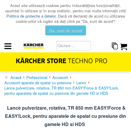
Acest site utilizează cookies pentru îmbunătăţirea funcţionalităţii,
uşurinţei în utilizare şi în scop statistic, pentru mai multe informaţii citiţi
Politica de protectie a datelor
. Dacă vă declaraţi de acord cu utilizarea
cookie-urilor vă rugăm să daţi click pe "Da, sunt de acord"!
Da, sunt de acord
Acasă
Professional
Accesorii
HOME & GARDEN
Accesorii aparate de spalat cu presiune
Lancii
PROFESSIONAL
Lance pulverizare, rotativa, TR 850 mm EASY!Force & EASY!Lock,
pentru aparatele de spalat cu presiune din gamele HD si HDS
PROMOTII
CATALOAGE
Lance pulverizare, rotativa, TR 850 mm EASY!Force &
EASY!Lock, pentru aparatele de spalat cu presiune din
SERVICE
gamele HD si HDS
CONTACT